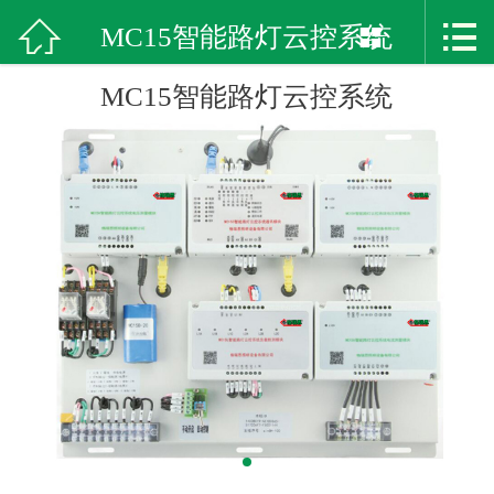



首页
MC15智能路灯云控系统

关于我们
MC15智能路灯云控系统
产品展示
窗口
案例展示
最新资讯
在线留言