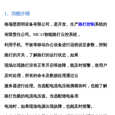
1、功能介绍
格瑞恩照明设备有限公司，是开发、生产
路灯控制
系统的
有限责任公司。MC15智能路灯云控系统，
利用手机、平板等移动办公设备进行远程设定参数，控制
路灯的开关，了解路灯的运行状态，如果
现场出现路灯没有正常开启等故障，能及时报警，使用户
及时处理，所有的命令及数据处理通过云
服务器进行处理。当选配电流电压检测模块时，也能了解
路灯负载的电流电压值。当选配锂电备用
电池时，如果现场电源出现故障，也能及时报警。