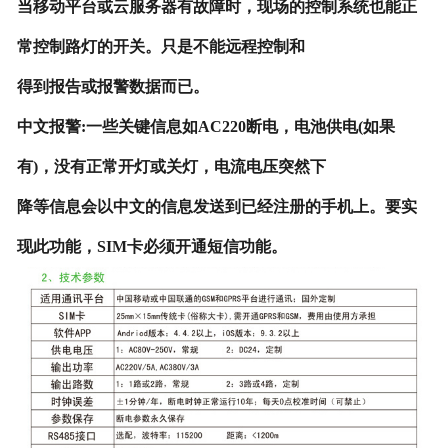
当移动平台或云服务器有故障时，现场的控制系统也能正
常控制路灯的开关。只是不能远程控制和
得到报告或报警数据而已。
中文报警:一些关键信息如AC220断电，电池供电(如果
有)，没有正常开灯或关灯，电流电压突然下
降等信息会以中文的信息发送到已经注册的手机上。要实
现此功能，SIM卡必须开通短信功能。