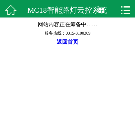



首页
MC18智能路灯云控系统

网站内容正在筹备中……
关于我们
服务热线：0315-3100369
产品展示
返回首页
窗口
案例展示
最新资讯
在线留言